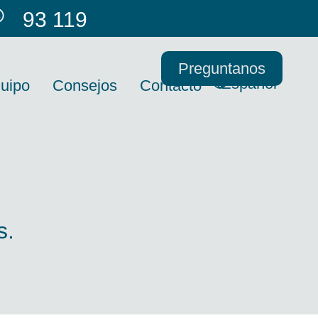
93 119
66 53
Preguntanos
Español
uipo
Consejos
Contacto
s.