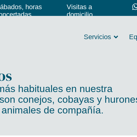
ábados, horas
Visitas a
oncertadas
domicilio
Servicios
Eq
os
más habituales en nuestra
 son conejos, cobayas y hurone
 animales de compañía.