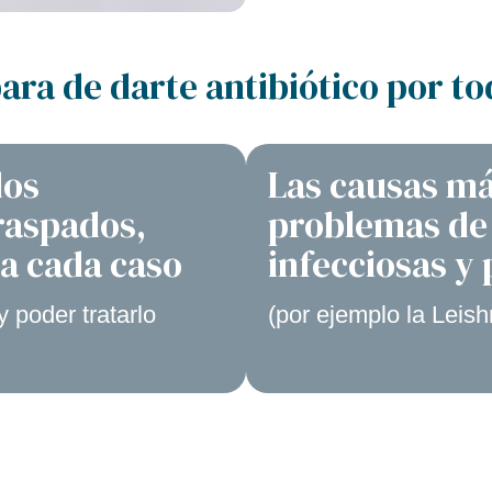
para de darte antibiótico por t
dos
Las causas má
raspados,
problemas de p
ra cada caso
infecciosas y 
 poder tratarlo
(por ejemplo la Leish