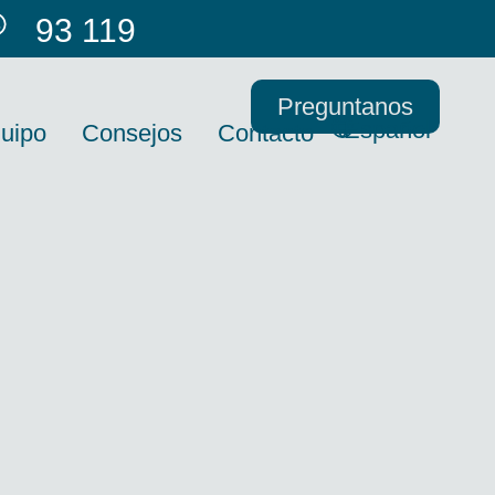
93 119
66 53
Preguntanos
Español
uipo
Consejos
Contacto