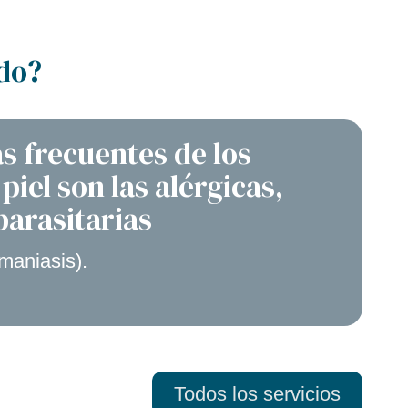
odo?
s frecuentes de los
iel son las alérgicas,
parasitarias
maniasis).
Todos los servicios