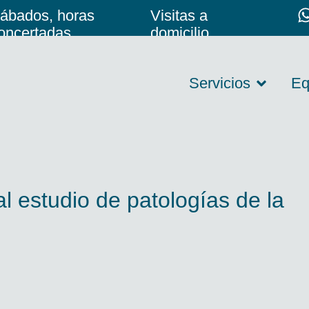
ábados, horas
Visitas a
oncertadas
domicilio
Servicios
Eq
l estudio de patologías de la