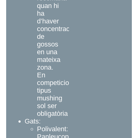
quan hi
ha
d’haver
concentracions
de
gossos
en una
mateixa
zona.
En
competicions
tipus
mushing
sol ser
obligatòria
Gats:
Polivalent:
Panleucopènia,