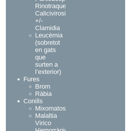
Rinotraqueïtis,
Calicivirosi
+/-
Clamidia
Leucèmia
(sobretot
en gats
que
surten a
l’exterior)
Fures
Brom
Ràbia
Conills
Mixomatosi
Malaltia
Virico
Hemorràgica: