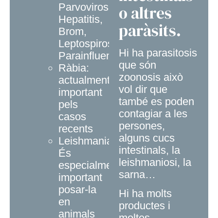
Parvovirosi,
o altres
Hepatitis,
paràsits.
Brom,
Leptospirosi,
Hi ha parasitosis
Parainfluença.
que són
Ràbia:
zoonosis això
actualment
vol dir que
important
també es poden
pels
contagiar a les
casos
persones,
recents
alguns cucs
Leishmania:
intestinals, la
És
leishmaniosi, la
especialment
sarna…
important
posar-la
Hi ha molts
en
productes i
animals
moltes