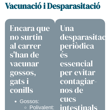
Vacunació i Desparasitació
Encara que
Una
no surtin
desparasitaci
al carrer
periòdica
s'han de
és
vacunar
essencial
gossos,
per evitar
gats i
contagiar-
conills
nos de
cucs
Gossos:
intestinals
Polivalent: