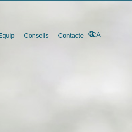
93 119
66 53
CA
Equip
Consells
Contacte