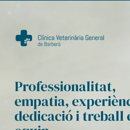
De dilluns a divendres, de 10 a 13,30h i
E
de 16 a 20,00h
c
Professionalitat,
empatia, experiènc
dedicació i treball