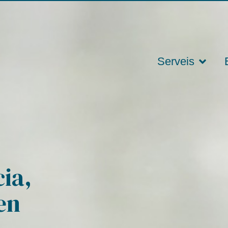
ls dissabtes hores
Visites a
oncertades
domicili
Serveis
ia,
 en