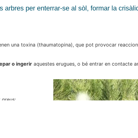
arbres per enterrar-se al sòl, formar la crisàli
nen una toxina (thaumatopina), que pot provocar reaccion
epar o ingerir
aquestes erugues, o bé entrar en contacte 
 greus:
osa