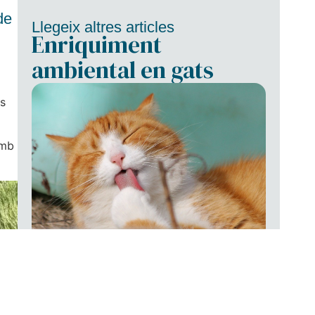
de
Llegeix altres articles
Enriquiment
ambiental en gats
s
amb
Llegir més
Guia per cadells