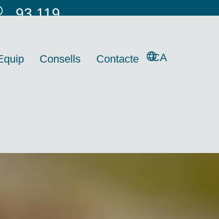
93 119
66 53
CA
Equip
Consells
Contacte