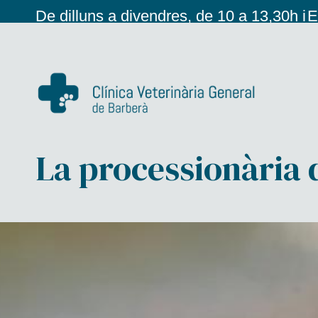
De dilluns a divendres, de 10 a 13,30h i
E
de 16 a 20,00h
c
La processionària d