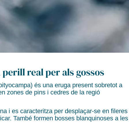
 perill real per als gossos
pityocampa
) és una eruga present sobretot
a
en zones de pins i cedres de la regió
rna i es caracteritza per desplaçar-se en
fileres
tificar. També formen
bosses blanquinoses
a les