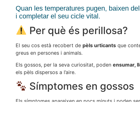
Quan les temperatures pugen, baixen dels 
i completar el seu cicle vital.
Per què és perillosa?
El seu cos està recobert de
pèls urticants
que conte
greus en persones i animals.
Els gossos, per la seva curiositat, poden
ensumar, ll
els pèls dispersos a l’aire.
Símptomes en gossos
Els símptomes apareixen en pocs minuts i poden ser
Es rasquen la boca com si tinguessin alguna c
Hipersalivació intensa
Inflamació de llengua i llavis
Dolor i agitació