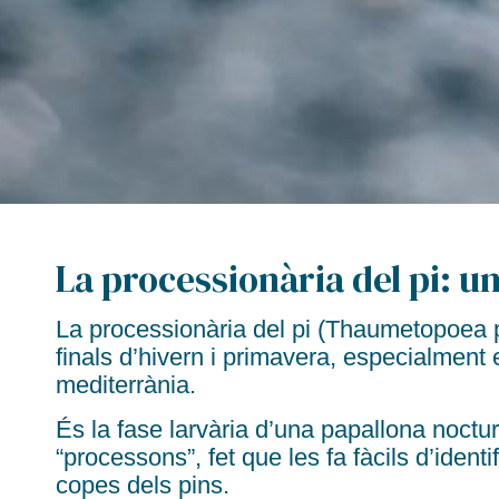
La processionària del pi: un
La processionària del pi (
Thaumetopoea 
finals d’hivern i primavera
, especialment 
mediterrània.
És la fase larvària d’una papallona noctu
“processons”
, fet que les fa fàcils d’iden
copes dels pins.