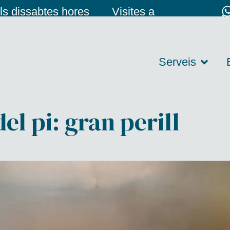
ls dissabtes hores
Visites a
oncertades
domicili
Serveis
el pi: gran perill