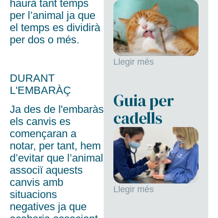
haurà tant temps
per l’animal ja que
el temps es dividirà
per dos o més.
Llegir més
DURANT
L'EMBARÀÇ
Guia per
Ja des de l'embaràs
cadells
els canvis es
començaran a
notar, per tant, hem
d’evitar que l’animal
associï aquests
canvis amb
Llegir més
situacions
negatives ja que