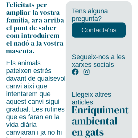
Felicitats per
Tens alguna
ampliar la vostra
pregunta?
família, ara arriba
el punt de saber
Contacta'ns
com introduirem
el nadó a la vostra
mascota.
Segueix-nos a les
Els animals
xarxes socials
pateixen estrés
davant de qualsevol
canvi així que
intentarem que
Llegeix altres
aquest canvi sigui
articles
Enriquiment
gradual. Les rutines
que es faran en la
ambiental
vida diària
en gats
canviaran i ja no hi