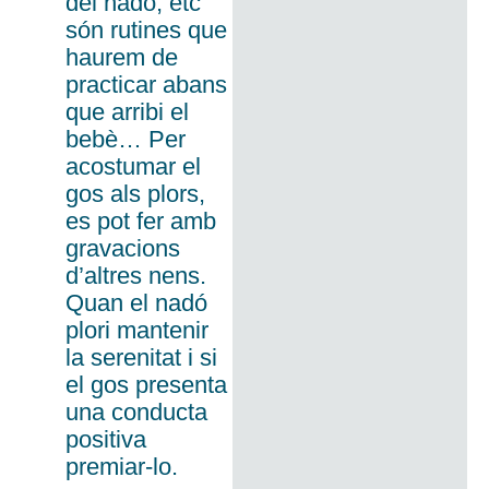
del nadó, etc
són rutines que
haurem de
practicar abans
que arribi el
bebè… Per
acostumar el
gos als plors,
es pot fer amb
gravacions
d’altres nens.
Quan el nadó
plori mantenir
la serenitat i si
el gos presenta
una conducta
positiva
premiar-lo.