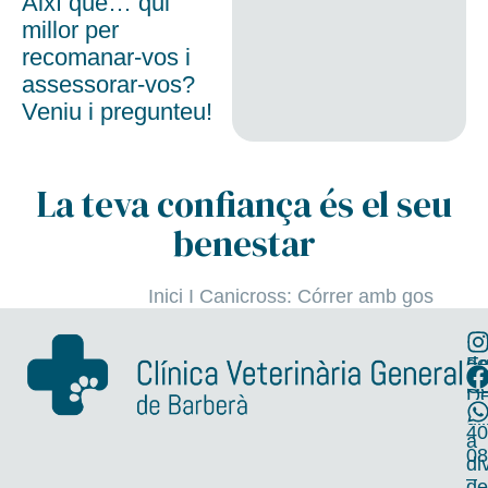
Així que… qui
millor per
recomanar-vos i
assessorar-vos?
Veniu i pregunteu!
La teva confiança és el seu
benestar
Inici
I
Canicross: Córrer amb gos
R
Se
de
Eq
l’E
Co
D
38
di
40
a
08
di
–
de