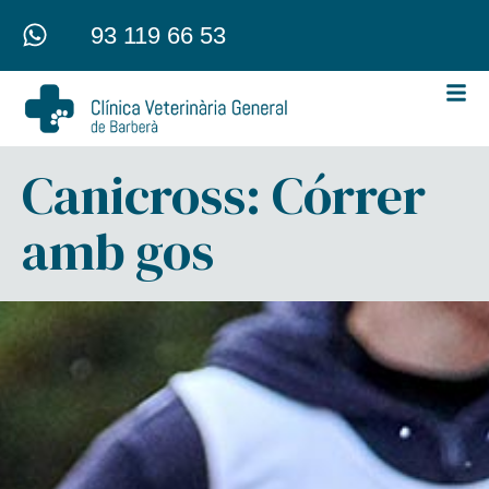
93 119 66 53
Canicross: Córrer
amb gos